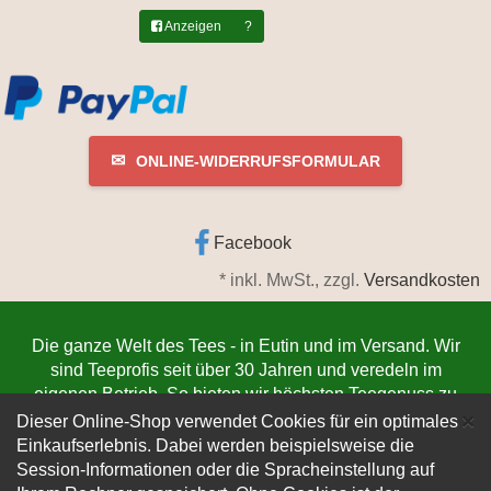
Anzeigen
?
✉
ONLINE-WIDERRUFSFORMULAR
Facebook
*
inkl. MwSt., zzgl.
Versandkosten
Die ganze Welt des Tees - in Eutin und im Versand. Wir
sind Teeprofis seit über 30 Jahren und veredeln im
eigenen Betrieb. So bieten wir höchsten Teegenuss zu
C
niedrigsten Preisen. Jetzt bestellen
www.teeschmiede-
×
Dieser Online-Shop verwendet Cookies für ein optimales
eutin.de
(Die Lieferung verlässt innerhalb von 1-3
Einkaufserlebnis. Dabei werden beispielsweise die
Werktagen unser Lager. Der Versand erfolgt
Session-Informationen oder die Spracheinstellung auf
kundenfreundlich per DHL).