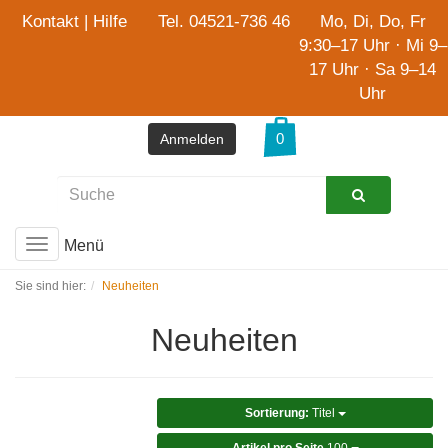
Kontakt
|
Hilfe
Tel. 04521-736 46
Mo, Di, Do, Fr
9:30–17 Uhr · Mi 9–
17 Uhr · Sa 9–14
Uhr
Anmelden
Menü
Toggle
navigation
Sie sind hier:
Neuheiten
Neuheiten
Sortierung:
Titel
Artikel pro Seite
100