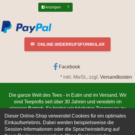
Anzeigen
?
✉
ONLINE-WIDERRUFSFORMULAR
Facebook
*
inkl. MwSt., zzgl.
Versandkosten
Die ganze Welt des Tees - in Eutin und im Versand. Wir
sind Teeprofis seit über 30 Jahren und veredeln im
eigenen Betrieb. So bieten wir höchsten Teegenuss zu
C
niedrigsten Preisen. Jetzt bestellen
www.teeschmiede-
×
Dieser Online-Shop verwendet Cookies für ein optimales
eutin.de
(Die Lieferung verlässt innerhalb von 1-3
Einkaufserlebnis. Dabei werden beispielsweise die
Werktagen unser Lager. Der Versand erfolgt
Session-Informationen oder die Spracheinstellung auf
kundenfreundlich per DHL).