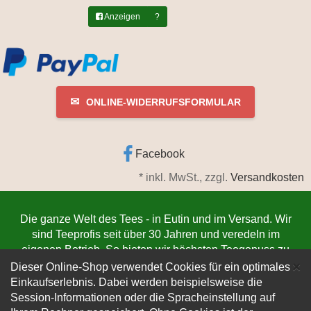
Anzeigen
?
✉
ONLINE-WIDERRUFSFORMULAR
Facebook
*
inkl. MwSt., zzgl.
Versandkosten
Die ganze Welt des Tees - in Eutin und im Versand. Wir
sind Teeprofis seit über 30 Jahren und veredeln im
eigenen Betrieb. So bieten wir höchsten Teegenuss zu
C
niedrigsten Preisen. Jetzt bestellen
www.teeschmiede-
×
Dieser Online-Shop verwendet Cookies für ein optimales
eutin.de
(Die Lieferung verlässt innerhalb von 1-3
Einkaufserlebnis. Dabei werden beispielsweise die
Werktagen unser Lager. Der Versand erfolgt
Session-Informationen oder die Spracheinstellung auf
kundenfreundlich per DHL).