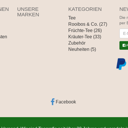
NEN
UNSERE
KATEGORIEN
NE
MARKEN
Tee
Die 
per 
Rooibos & Co. (27)
Früchte-Tee (26)
News
sten
Kräuter-Tee (33)
Zubehör
A
Neuheiten (5)
Facebook