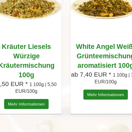
Kräuter Liesels
White Angel Weiß
Würzige
Grünteemischun
Kräutermischung
aromatisiert 100
100g
ab 7,40 EUR *
1 100g | 
EUR/100g
,50 EUR *
1 100g | 5,50
EUR/100g
Mehr Informationen
Mehr Informationen