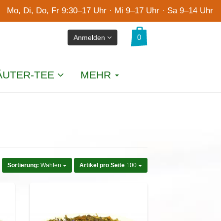
Mo, Di, Do, Fr 9:30–17 Uhr · Mi 9–17 Uhr · Sa 9–14 Uhr
Anmelden
ÄUTER-TEE
MEHR
Sortierung:
Wählen
Artikel pro Seite
100