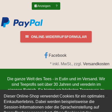
Anzeigen
?
✉
ONLINE-WIDERRUFSFORMULAR
Facebook
*
inkl. MwSt., zzgl.
Versandkosten
Die ganze Welt des Tees - in Eutin und im Versand. Wir
sind Teeprofis seit über 30 Jahren und veredeln im
eigenen Betrieb. So bieten wir höchsten Teegenuss zu
C
niedrigsten Preisen. Jetzt bestellen
www.teeschmiede-
×
Dieser Online-Shop verwendet Cookies für ein optimales
eutin.de
(Die Lieferung verlässt innerhalb von 1-3
Einkaufserlebnis. Dabei werden beispielsweise die
Werktagen unser Lager. Der Versand erfolgt
Session-Informationen oder die Spracheinstellung auf
kundenfreundlich per DHL).