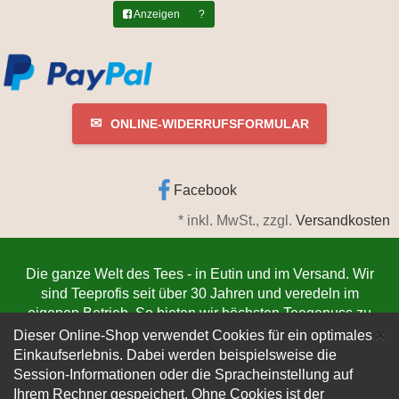
Anzeigen
?
✉
ONLINE-WIDERRUFSFORMULAR
Facebook
*
inkl. MwSt., zzgl.
Versandkosten
Die ganze Welt des Tees - in Eutin und im Versand. Wir
sind Teeprofis seit über 30 Jahren und veredeln im
eigenen Betrieb. So bieten wir höchsten Teegenuss zu
C
niedrigsten Preisen. Jetzt bestellen
www.teeschmiede-
×
Dieser Online-Shop verwendet Cookies für ein optimales
eutin.de
(Die Lieferung verlässt innerhalb von 1-3
Einkaufserlebnis. Dabei werden beispielsweise die
Werktagen unser Lager. Der Versand erfolgt
Session-Informationen oder die Spracheinstellung auf
kundenfreundlich per DHL).
Ihrem Rechner gespeichert. Ohne Cookies ist der