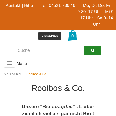
Kontakt
|
Hilfe
Tel. 04521-736 46
Mo, Di, Do, Fr
9:30–17 Uhr · Mi 9–
17 Uhr · Sa 9–14
Uhr
Anmelden
Menü
Toggle
navigation
Sie sind hier:
Rooibos & Co.
Rooibos & Co.
Unsere "Bio-
losophie"
:
Lieber
ziemlich viel als gar nicht Bio !