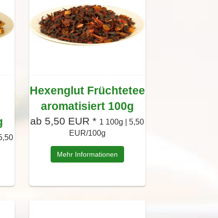
Hexenglut Früchtetee
aromatisiert 100g
g
ab 5,50 EUR *
1 100g | 5,50
EUR/100g
5,50
Mehr Informationen