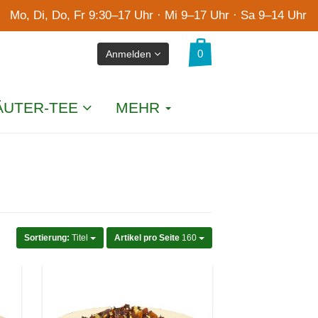
Mo, Di, Do, Fr 9:30–17 Uhr · Mi 9–17 Uhr · Sa 9–14 Uhr
Anmelden
ÄUTER-TEE
MEHR
Sortierung:
Titel
Artikel pro Seite
160