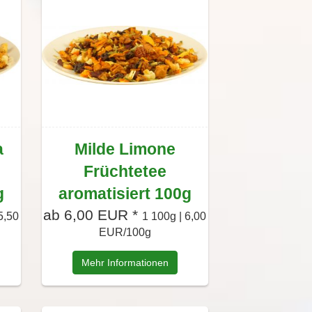
a
Milde Limone
Früchtetee
g
aromatisiert 100g
ab 6,00 EUR *
5,50
1 100g | 6,00
EUR/100g
Mehr Informationen