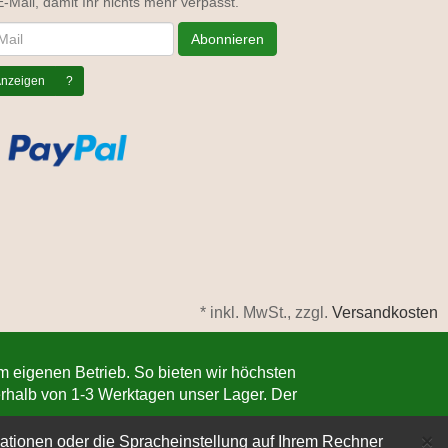
E-Mail, damit Ihr nichts mehr verpasst.
letter
Abonnieren
nzeigen
?
*
inkl. MwSt., zzgl.
Versandkosten
im eigenen Betrieb. So bieten wir höchsten
nerhalb von 1-3 Werktagen unser Lager. Der
C
×
ationen oder die Spracheinstellung auf Ihrem Rechner