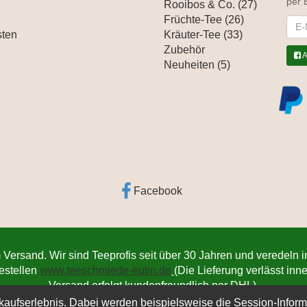
per 
Rooibos & Co. (27)
Früchte-Tee (26)
News
sten
Kräuter-Tee (33)
Zubehör
A
Neuheiten (5)
Facebook
 Versand. Wir sind Teeprofis seit über 30 Jahren und veredeln 
bestellen
www.teeschmiede-eutin.de
(Die Lieferung verlässt in
Versand erfolgt kundenfreundlich per DHL).
kaufserlebnis. Dabei werden beispielsweise die Session-Inform