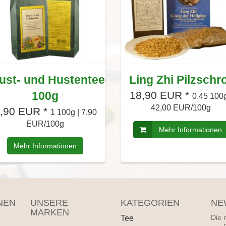
ust- und Hustentee
Ling Zhi Pilzschr
100g
18,90 EUR *
0.45 100g
42,00 EUR/100g
,90 EUR *
1 100g | 7,90
EUR/100g
Mehr Informationen
Mehr Informationen
NEN
UNSERE
KATEGORIEN
NE
MARKEN
Tee
Die 