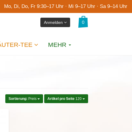
Mo, Di, Do, Fr 9:30–17 Uhr · Mi 9–17 Uhr · Sa 9–14 Uhr
Anmelden
ÄUTER-TEE
MEHR
Sortierung:
Preis
Artikel pro Seite
120