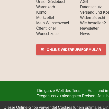
Unser Gästebuch
AGB
Warenkorb
Datenschutz
Konto
Versand und Ko
Merkzettel
Widerrufsrecht
Mein Wunschzettel
Wie bestellen?
Öffentlicher
Newsletter
Wunschzettel
News
✉
ONLINE-WIDERRUFSFORMULAR
Die ganze Welt des Tees - in Eutin und im
Teegenuss zu niedrigsten Preisen. Jetzt 
Dieser Online-Shop verwendet Cookies für ein optimales Ein