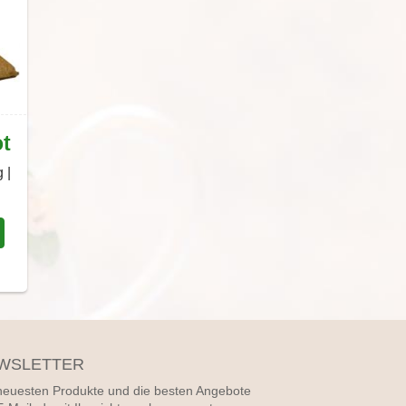
ot
 |
WSLETTER
neuesten Produkte und die besten Angebote