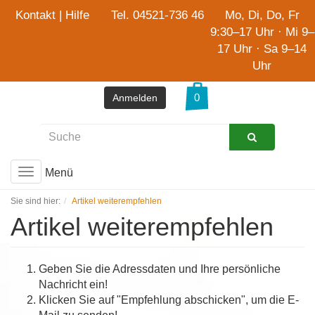
Kontakt
|
Hilfe
Tel. 04521-736 46
Mo, Di, Do, Fr
9:30–17 Uhr · Mi 9–
17 Uhr · Sa 9–14
Uhr
Anmelden
Menü
Toggle
navigation
Sie sind hier:
Artikel weiterempfehlen
Artikel weiterempfehlen
Geben Sie die Adressdaten und Ihre persönliche
Nachricht ein!
Klicken Sie auf "Empfehlung abschicken", um die E-