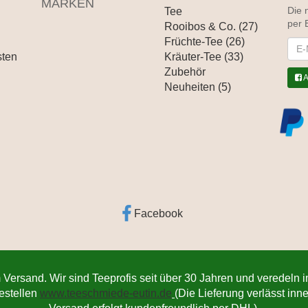
MARKEN
Tee
Die 
per 
Rooibos & Co. (27)
Früchte-Tee (26)
News
sten
Kräuter-Tee (33)
Zubehör
A
Neuheiten (5)
Facebook
 Versand. Wir sind Teeprofis seit über 30 Jahren und veredeln 
bestellen
www.teeschmiede-eutin.de
(Die Lieferung verlässt in