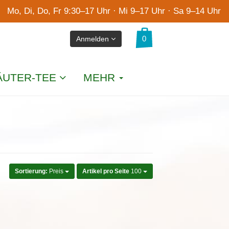
Mo, Di, Do, Fr 9:30–17 Uhr · Mi 9–17 Uhr · Sa 9–14 Uhr
Anmelden
ÄUTER-TEE
MEHR
Sortierung:
Preis
Artikel pro Seite
100