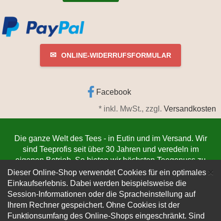
✉
ONLINE-WIDERRUFSFORMULAR
Facebook
*
inkl. MwSt., zzgl.
Versandkosten
Die ganze Welt des Tees - in Eutin und im Versand. Wir
sind Teeprofis seit über 30 Jahren und veredeln im
eigenen Betrieb. So bieten wir höchsten Teegenuss zu
C
niedrigsten Preisen. Jetzt bestellen
www.teeschmiede-
×
Dieser Online-Shop verwendet Cookies für ein optimales
eutin.de
(Die Lieferung verlässt innerhalb von 1-3
Einkaufserlebnis. Dabei werden beispielsweise die
Werktagen unser Lager. Der Versand erfolgt
Session-Informationen oder die Spracheinstellung auf
kundenfreundlich per DHL).
Ihrem Rechner gespeichert. Ohne Cookies ist der
Funktionsumfang des Online-Shops eingeschränkt.
Sind