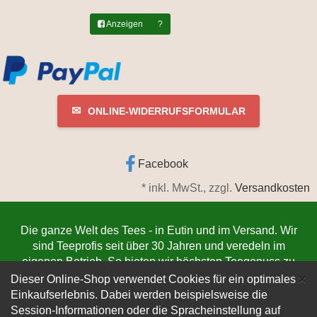
Anzeigen
?
✉
ONLINE-WIDERRUFSFORMULAR
Facebook
*
inkl. MwSt., zzgl.
Versandkosten
Die ganze Welt des Tees - in Eutin und im Versand. Wir
sind Teeprofis seit über 30 Jahren und veredeln im
eigenen Betrieb. So bieten wir höchsten Teegenuss zu
C
niedrigsten Preisen. Jetzt bestellen
www.teeschmiede-
×
Dieser Online-Shop verwendet Cookies für ein optimales
eutin.de
(Die Lieferung verlässt innerhalb von 1-3
Einkaufserlebnis. Dabei werden beispielsweise die
Werktagen unser Lager. Der Versand erfolgt
Session-Informationen oder die Spracheinstellung auf