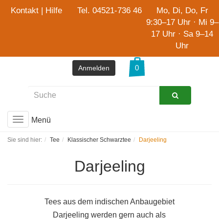
Kontakt
|
Hilfe
Tel. 04521-736 46
Mo, Di, Do, Fr
9:30–17 Uhr · Mi 9–
17 Uhr · Sa 9–14
Uhr
Anmelden
Menü
Toggle
navigation
Sie sind hier:
Tee
Klassischer Schwarztee
Darjeeling
Darjeeling
Tees aus dem indischen Anbaugebiet
Darjeeling werden gern auch als