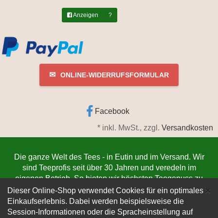
Anzeigen
?
✉
ONLINE-WIDERRUFSFORMULAR
Facebook
*
inkl. MwSt., zzgl.
Versandkosten
Die ganze Welt des Tees - in Eutin und im Versand. Wir
sind Teeprofis seit über 30 Jahren und veredeln im
eigenen Betrieb. So bieten wir höchsten Teegenuss zu
C
niedrigsten Preisen. Jetzt bestellen
www.teeschmiede-
×
Dieser Online-Shop verwendet Cookies für ein optimales
eutin.de
(Die Lieferung verlässt innerhalb von 1-3
Einkaufserlebnis. Dabei werden beispielsweise die
Werktagen unser Lager. Der Versand erfolgt
Session-Informationen oder die Spracheinstellung auf