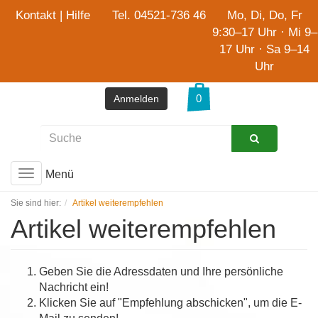
Kontakt
|
Hilfe
Tel. 04521-736 46
Mo, Di, Do, Fr
9:30–17 Uhr · Mi 9–
17 Uhr · Sa 9–14
Uhr
Anmelden
Menü
Toggle
navigation
Sie sind hier:
Artikel weiterempfehlen
Artikel weiterempfehlen
Geben Sie die Adressdaten und Ihre persönliche
Nachricht ein!
Klicken Sie auf "Empfehlung abschicken", um die E-