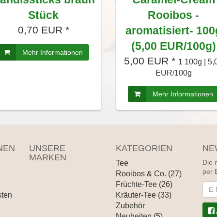
Stück
Rooibos -
0,70 EUR *
aromatisiert- 100
(5,00 EUR/100g)
Mehr Informationen
5,00 EUR *
1 100g | 5,
EUR/100g
Mehr Informationen
NEN
UNSERE
KATEGORIEN
NE
MARKEN
Tee
Die 
per 
Rooibos & Co. (27)
Früchte-Tee (26)
News
sten
Kräuter-Tee (33)
Zubehör
Neuheiten (5)