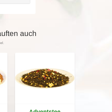
auften auch
el.
Adventstee