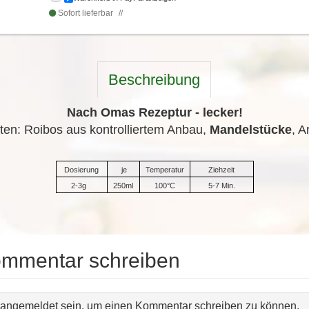
Sofort lieferbar
Beschreibung
Nach Omas Rezeptur - lecker!
ten: Roibos aus kontrolliertem Anbau,
Mandelstücke
, 
Dosierung
je
Temperatur
Ziehzeit
2-3g
250ml
100°C
5-7 Min.
ommentar schreiben
angemeldet sein, um einen Kommentar schreiben zu können.