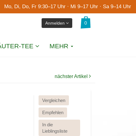
Mo, Di, Do, Fr 9:30–17 Uhr · Mi 9–17 Uhr · Sa 9–14 Uhr
Anmelden
ÄUTER-TEE
MEHR
nächster Artikel
Vergleichen
Empfehlen
In die
Lieblingsliste