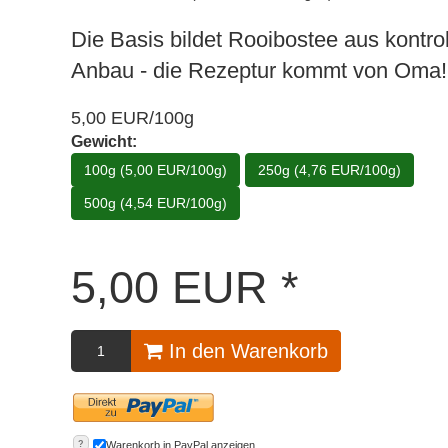
Die Basis bildet Rooibostee aus kontrol
Anbau - die Rezeptur kommt von Oma!
5,00 EUR/100g
Gewicht:
100g (5,00 EUR/100g)
250g (4,76 EUR/100g)
500g (4,54 EUR/100g)
5,00
EUR
*
In den Warenkorb
?
Warenkorb in PayPal anzeigen