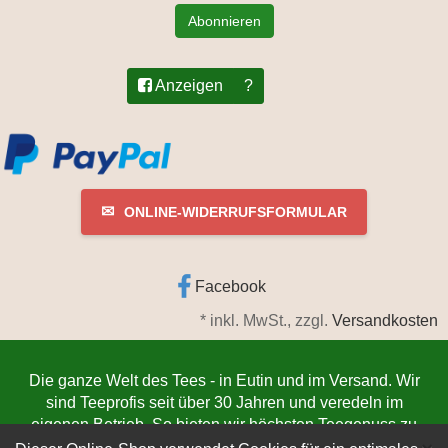
Abonnieren
Anzeigen
?
✉
ONLINE-WIDERRUFSFORMULAR
Facebook
*
inkl. MwSt., zzgl.
Versandkosten
Die ganze Welt des Tees - in Eutin und im Versand. Wir
sind Teeprofis seit über 30 Jahren und veredeln im
eigenen Betrieb. So bieten wir höchsten Teegenuss zu
niedrigsten Preisen. Jetzt bestellen
www.teeschmiede-