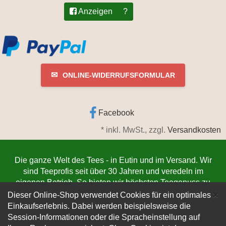
Anzeigen
?
✉
ONLINE-WIDERRUFSFORMULAR
Facebook
*
inkl. MwSt., zzgl.
Versandkosten
Die ganze Welt des Tees - in Eutin und im Versand. Wir
sind Teeprofis seit über 30 Jahren und veredeln im
eigenen Betrieb. So bieten wir höchsten Teegenuss zu
C
niedrigsten Preisen. Jetzt bestellen
www.teeschmiede-
×
Dieser Online-Shop verwendet Cookies für ein optimales
eutin.de
(Die Lieferung verlässt innerhalb von 1-3
Einkaufserlebnis. Dabei werden beispielsweise die
Werktagen unser Lager. Der Versand erfolgt
Session-Informationen oder die Spracheinstellung auf