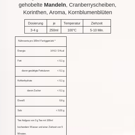
gehobelte
Mandeln
, Cranberryscheiben,
Korinthen, Aroma, Kornblumenblüten
Dosierung
je
Temperatur
Ziehzeit
3-4 g
250ml
100°C
5-10 Min.
Nährwerte pro 100ml Fertiggetränk *
Energie
14 KJ / 3 Kcal
Fett
< 0,1 g
davon gesättigte Fettsäuren
< 0,1 g
Kohlenhydrate
< 0,1 g
davon Zucker
< 0,1 g
Eiweiß
0,6 g
Salz
< 0,01 g
*bei Aufguss von 3 g Tee mit 100ml
kochendem Wasser und einer
Ziehzeit von 5
Minuten.