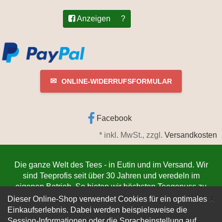
Anzeigen
?
✉
ONLINE-WIDERRUFSFORMULAR
Facebook
*
inkl. MwSt., zzgl.
Versandkosten
Die ganze Welt des Tees - in Eutin und im Versand. Wir
sind Teeprofis seit über 30 Jahren und veredeln im
eigenen Betrieb. So bieten wir höchsten Teegenuss zu
C
×
niedrigsten Preisen. Jetzt bestellen
www.teeschmiede-
Dieser Online-Shop verwendet Cookies für ein optimales
eutin.de
(Die Lieferung verlässt innerhalb von 1-3
Einkaufserlebnis. Dabei werden beispielsweise die
Werktagen unser Lager. Der Versand erfolgt
Session-Informationen oder die Spracheinstellung auf