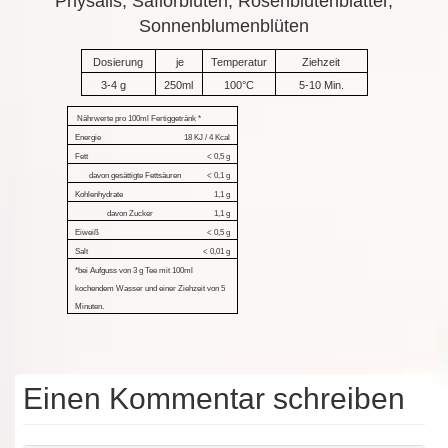
Physalis, Saflorblüten, Rosenblütenblätter,
Sonnenblumenblüten
Dosierung
je
Temperatur
Ziehzeit
3-4 g
250ml
100°C
5-10 Min.
Nährwerte pro 100ml Fertiggetränk *
Energie
18 KJ / 4 Kcal
Fett
< 0,5 g
davon gesättigte Fettsäuren
< 0,1 g
Kohlenhydrate
1,1 g
davon Zucker
1,1 g
Eiweiß
< 0,5 g
Salt
< 0,01 g
*bei Aufguss von 3 g Tee mit 100ml
kochendem Wasser und einer
Ziehzeit von 5
Minuten.
Einen Kommentar schreiben