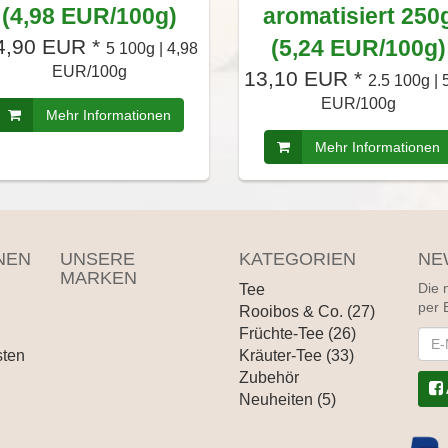
(4,98 EUR/100g)
aromatisiert 250
4,90 EUR *
(5,24 EUR/100g)
5 100g | 4,98
EUR/100g
13,10 EUR *
2.5 100g | 
EUR/100g
Mehr Informationen
Mehr Informationen
NEN
UNSERE
KATEGORIEN
NE
MARKEN
Tee
Die 
per 
Rooibos & Co. (27)
Früchte-Tee (26)
News
sten
Kräuter-Tee (33)
Zubehör
Neuheiten (5)