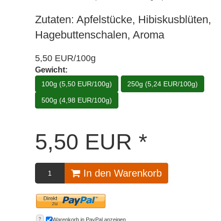
Zutaten: Apfelstücke, Hibiskusblüten,
Hagebuttenschalen, Aroma
5,50 EUR/100g
Gewicht:
100g (5,50 EUR/100g)
250g (5,24 EUR/100g)
500g (4,98 EUR/100g)
5,50
EUR
*
In den Warenkorb
?
Warenkorb in PayPal anzeigen