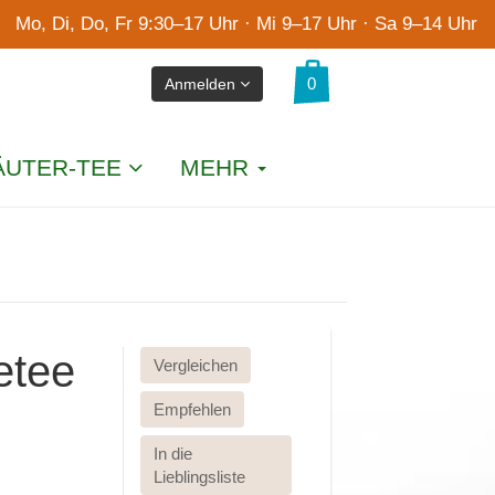
Mo, Di, Do, Fr 9:30–17 Uhr · Mi 9–17 Uhr · Sa 9–14 Uhr
Anmelden
ÄUTER-TEE
MEHR
etee
Vergleichen
Empfehlen
In die
Lieblingsliste