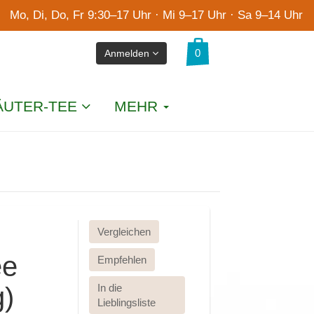
Mo, Di, Do, Fr 9:30–17 Uhr · Mi 9–17 Uhr · Sa 9–14 Uhr
Anmelden
ÄUTER-TEE
MEHR
Vergleichen
ee
Empfehlen
g)
In die
Lieblingsliste