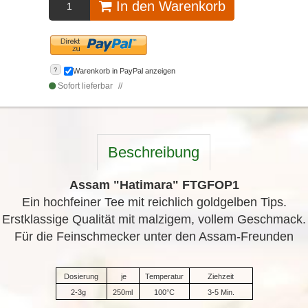
In den Warenkorb
?
Warenkorb in PayPal anzeigen
Sofort lieferbar
Beschreibung
Assam "Hatimara" FTGFOP1
Ein hochfeiner Tee mit reichlich goldgelben Tips.
Erstklassige Qualität mit malzigem, vollem Geschmack.
Für die Feinschmecker unter den Assam-Freunden
Dosierung
je
Temperatur
Ziehzeit
2-3g
250ml
100°C
3-5 Min.