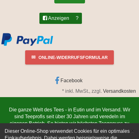
Anzeigen
?
✉
ONLINE-WIDERRUFSFORMULAR
Facebook
*
inkl. MwSt., zzgl.
Versandkosten
Die ganze Welt des Tees - in Eutin und im Versand. Wir
sind Teeprofis seit über 30 Jahren und veredeln im
eigenen Betrieb. So bieten wir höchsten Teegenuss zu
C
×
niedrigsten Preisen. Jetzt bestellen
www.teeschmiede-
Dieser Online-Shop verwendet Cookies für ein optimales
eutin.de
(Die Lieferung verlässt innerhalb von 1-3
Einkaufserlebnis. Dabei werden beispielsweise die