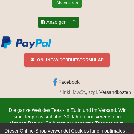
Abonnieren
Anzeigen
?
✉
ONLINE-WIDERRUFSFORMULAR
Facebook
*
inkl. MwSt., zzgl.
Versandkosten
Die ganze Welt des Tees - in Eutin und im Versand. Wir
sind Teeprofis seit über 30 Jahren und veredeln im
eigenen Betrieb. So bieten wir höchsten Teegenuss zu
C
niedrigsten Preisen. Jetzt bestellen
www.teeschmiede-
×
Dieser Online-Shop verwendet Cookies für ein optimales