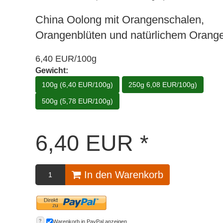
China Oolong mit Orangenschalen,
Orangenblüten und natürlichem Orang
6,40 EUR/100g
Gewicht:
100g (6,40 EUR/100g)
250g 6,08 EUR/100g)
500g (5,78 EUR/100g)
6,40
EUR
*
In den Warenkorb
?
Warenkorb in PayPal anzeigen