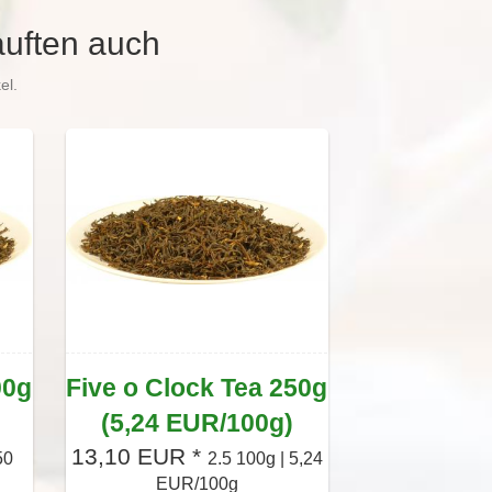
auften auch
el.
00g
Five o Clock Tea 250g
(5,24 EUR/100g)
13,10 EUR *
50
2.5 100g | 5,24
EUR/100g