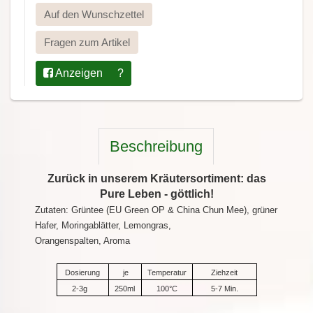
Auf den Wunschzettel
Fragen zum Artikel
Anzeigen
?
Beschreibung
Zurück in unserem Kräutersortiment: das
Pure Leben - göttlich!
Zutaten: Grüntee (EU Green OP & China Chun Mee), grüner
Hafer, Moringablätter, Lemongras,
Orangenspalten, Aroma
Dosierung
je
Temperatur
Ziehzeit
2-3g
250ml
100°C
5-7 Min.