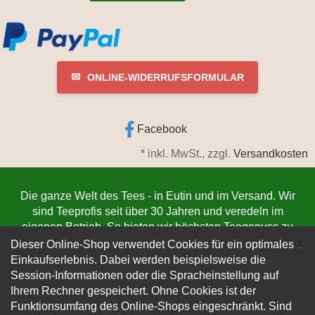
✉
ONLINE-WIDERRUFSFORMULAR
Facebook
*
inkl. MwSt., zzgl.
Versandkosten
Die ganze Welt des Tees - in Eutin und im Versand. Wir
sind Teeprofis seit über 30 Jahren und veredeln im
eigenen Betrieb. So bieten wir höchsten Teegenuss zu
C
niedrigsten Preisen. Jetzt bestellen
www.teeschmiede-
×
Dieser Online-Shop verwendet Cookies für ein optimales
eutin.de
(Die Lieferung verlässt innerhalb von 1-3
Einkaufserlebnis. Dabei werden beispielsweise die
Werktagen unser Lager. Der Versand erfolgt
Session-Informationen oder die Spracheinstellung auf
kundenfreundlich per DHL).
Ihrem Rechner gespeichert. Ohne Cookies ist der
Funktionsumfang des Online-Shops eingeschränkt.
Sind