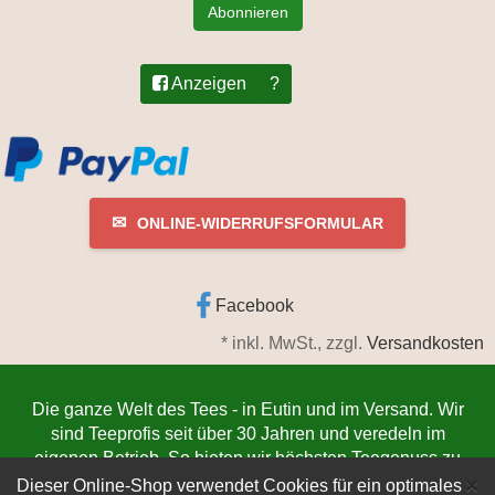
Abonnieren
Anzeigen
?
✉
ONLINE-WIDERRUFSFORMULAR
Facebook
*
inkl. MwSt., zzgl.
Versandkosten
Die ganze Welt des Tees - in Eutin und im Versand. Wir
sind Teeprofis seit über 30 Jahren und veredeln im
eigenen Betrieb. So bieten wir höchsten Teegenuss zu
C
niedrigsten Preisen. Jetzt bestellen
www.teeschmiede-
×
Dieser Online-Shop verwendet Cookies für ein optimales