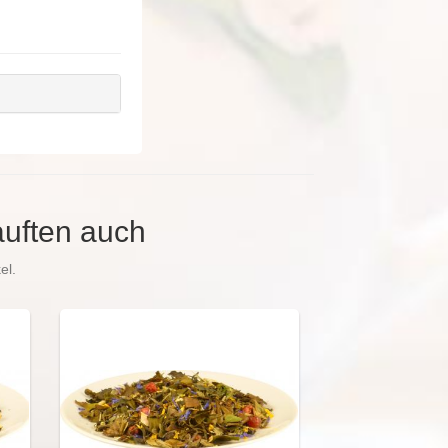
auften auch
el.