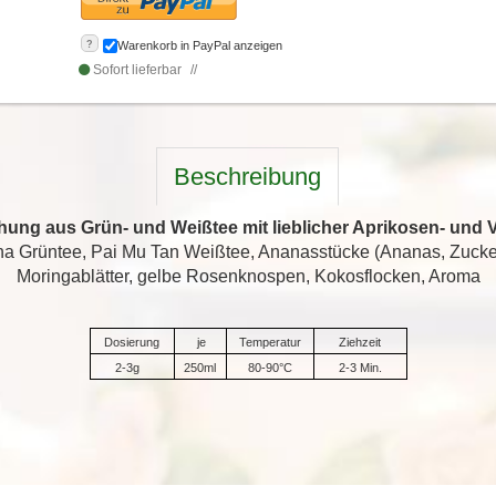
?
Warenkorb in PayPal anzeigen
Sofort lieferbar
Beschreibung
hung aus Grün- und Weißtee mit lieblicher Aprikosen- und V
ha Grüntee, Pai Mu Tan Weißtee, Ananasstücke (Ananas, Zucke
Moringablätter, gelbe Rosenknospen, Kokosflocken, Aroma
Dosierung
je
Temperatur
Ziehzeit
2-3g
250ml
80-90°C
2-3 Min.