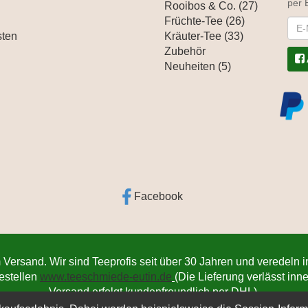
per 
Rooibos & Co. (27)
Früchte-Tee (26)
News
sten
Kräuter-Tee (33)
Zubehör
Neuheiten (5)
Facebook
 Versand. Wir sind Teeprofis seit über 30 Jahren und veredeln 
bestellen
www.teeschmiede-eutin.de
(Die Lieferung verlässt in
Versand erfolgt kundenfreundlich per DHL).