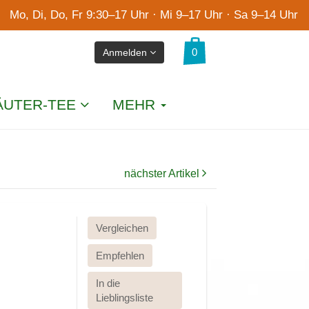
Mo, Di, Do, Fr 9:30–17 Uhr · Mi 9–17 Uhr · Sa 9–14 Uhr
Anmelden
ÄUTER-TEE
MEHR
nächster Artikel
Vergleichen
Empfehlen
In die
Lieblingsliste