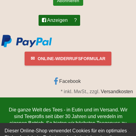
Abonnieren
Anzeigen
?
✉
ONLINE-WIDERRUFSFORMULAR
Facebook
*
inkl. MwSt., zzgl.
Versandkosten
Die ganze Welt des Tees - in Eutin und im Versand. Wir
sind Teeprofis seit über 30 Jahren und veredeln im
eigenen Betrieb. So bieten wir höchsten Teegenuss zu
C
niedrigsten Preisen. Jetzt bestellen
www.teeschmiede-
×
Dieser Online-Shop verwendet Cookies für ein optimales