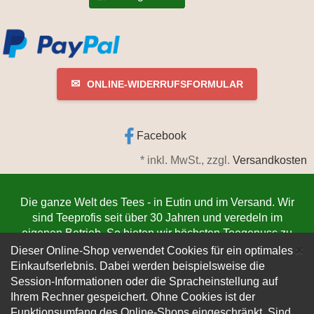
✉
ONLINE-WIDERRUFSFORMULAR
Facebook
*
inkl. MwSt., zzgl.
Versandkosten
Die ganze Welt des Tees - in Eutin und im Versand. Wir
sind Teeprofis seit über 30 Jahren und veredeln im
eigenen Betrieb. So bieten wir höchsten Teegenuss zu
C
niedrigsten Preisen. Jetzt bestellen
www.teeschmiede-
×
Dieser Online-Shop verwendet Cookies für ein optimales
eutin.de
(Die Lieferung verlässt innerhalb von 1-3
Einkaufserlebnis. Dabei werden beispielsweise die
Werktagen unser Lager. Der Versand erfolgt
Session-Informationen oder die Spracheinstellung auf
kundenfreundlich per DHL).
Ihrem Rechner gespeichert. Ohne Cookies ist der
Funktionsumfang des Online-Shops eingeschränkt.
Sind